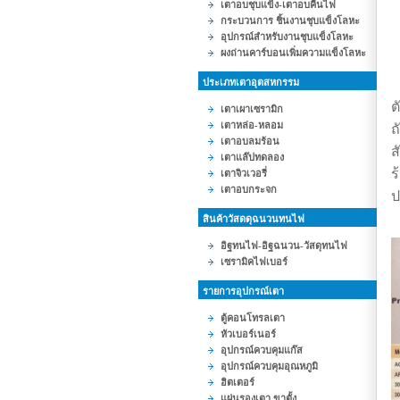
เตาอบชุบแข็ง-เตาอบคืนไฟ
กระบวนการ ชิ้นงานชุบแข็งโลหะ
อุปกรณ์สำหรับงานชุบแข็งโลหะ
ผงถ่านคาร์บอนเพิ่มความแข็งโลหะ
ประเภทเตาอุตสหกรรม
ส
ต
เตาเผาเซรามิก
เตาหล่อ-หลอม
ถ
เตาอบลมร้อน
ส
เตาแล๊ปทดลอง
ร
เตาจิวเวอรี่
เตาอบกระจก
ป
สินค้าวัสดดุฉนวนทนไฟ
อิฐทนไฟ-อิฐฉนวน-วัสดุทนไฟ
เซรามิคไฟเบอร์
รายการอุปกรณ์เตา
ตู้คอนโทรลเตา
หัวเบอร์เนอร์
อุปกรณ์ควบคุมแก๊ส
อุปกรณ์ควบคุมอุณหภูมิ
ฮิตเตอร์
แผ่นรองเตา,ขาตั้ง