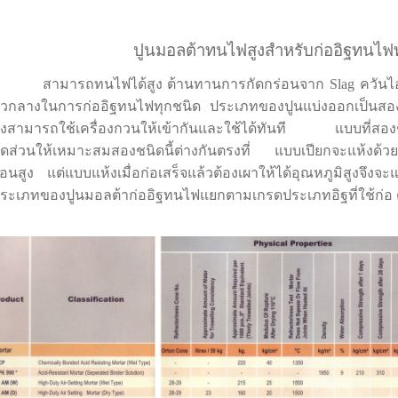
ปูนมอลต้าทนไฟสูงสำหรับก่ออิฐทนไฟ
ามารถทนไฟได้สูง ต้านทานการกัดกร่อนจาก Slag ควันไอระ
ัวกลางในการก่ออิฐทนไฟทุกชนิด ประเภทของปูนแบ่งออกเป็นสอง
ังสามารถใช้เครื่องกวนให้เข้ากันและใช้ได้ทันที แบบที่สองช
ัดส่วนให้เหมาะสมสองชนิดนี้ต่างกันตรงที่ แบบเปียกจะแห้งด้
้อนสูง แต่แบบแห้งเมื่อก่อเสร็จแล้วต้องเผาให้ได้อุณหภูมิสูงจ
ระเภทของปูนมอลต้าก่ออิฐทนไฟแยกตามเกรดประเภทอิฐที่ใช้ก่อ ด