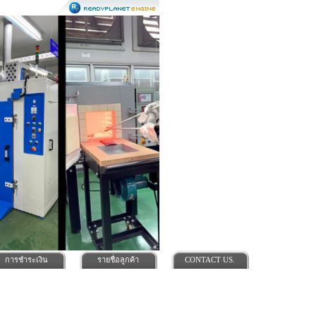
การชำระเงิน
รายชื่อลูกค้า
CONTACT US.