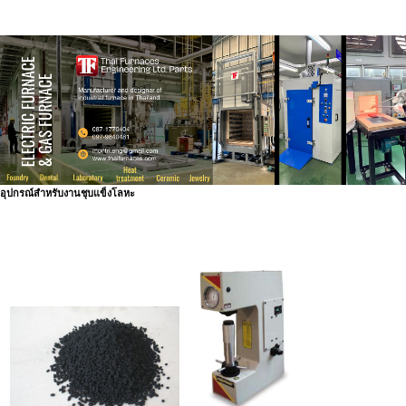
อุปกรณ์สำหรับงานชุบแข็งโลหะ