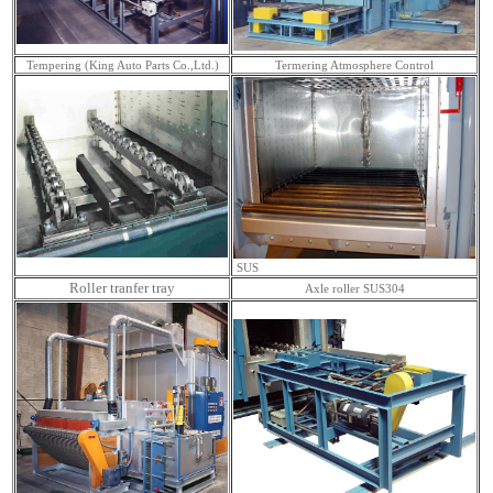
Tempering (King Auto Parts Co.,Ltd.)
Termering Atmosphere Control
SUS
Roller tranfer tray
Axle roller SUS304