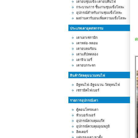
เตาอบชุบแข็ง-เตาอบคืนไฟ
กระบวนการ ชิ้นงานชุบแข็งโลหะ
อุปกรณ์สำหรับงานชุบแข็งโลหะ
ผงถ่านคาร์บอนเพิ่มความแข็งโลหะ
ประเภทเตาอุตสหกรรม
เตาเผาเซรามิก
ด
เตาหล่อ-หลอม
เตาอบลมร้อน
เตาแล๊ปทดลอง
เตาจิวเวอรี่
เตาอบกระจก
สินค้าวัสดดุฉนวนทนไฟ
อิฐทนไฟ-อิฐฉนวน-วัสดุทนไฟ
เซรามิคไฟเบอร์
รายการอุปกรณ์เตา
ตู้คอนโทรลเตา
หัวเบอร์เนอร์
อุปกรณ์ควบคุมแก๊ส
อุปกรณ์ควบคุมอุณหภูมิ
ฮิตเตอร์
แผ่นรองเตา,ขาตั้ง