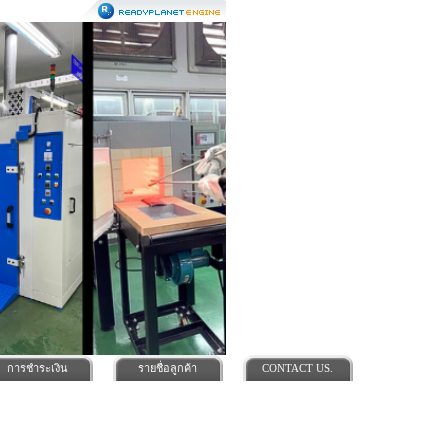
การชำระเงิน
รายชื่อลูกค้า
CONTACT US.