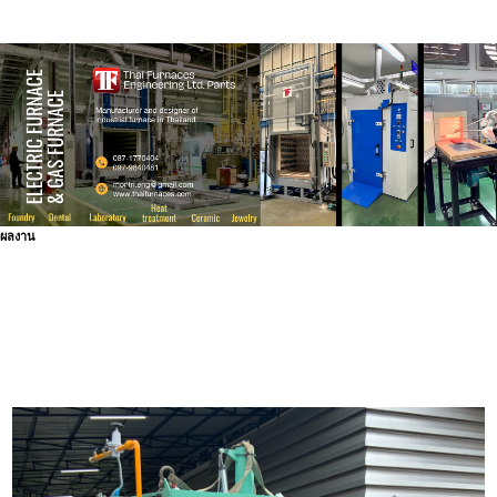
ผลงาน