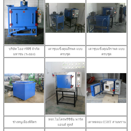
บริษัท ไออาร์พีซี จำกัด
เตาชุบแข็งคุณจีรพล แบบ
เตาชุบแข็งคุณจิราพล แบบ
มหาชน (ระยอง)
ครบชุด
ครบชุด
หจก.ไมโครพรีซีชั่น พาร์ท
ช่างหนูเมืองพิจิตร
เตาทดลอง E5HT สามพราน
แอนด์ ทูลส์