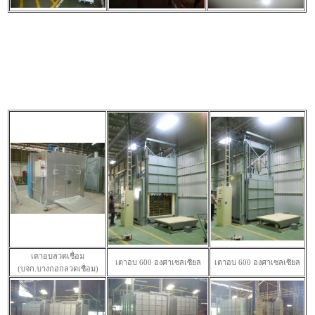
เตาอบลวดเชื่อม
เตาอบ 600 องศาเซลเซียล
เตาอบ 600 องศาเซลเซียล
(บจก.บางกอกลวดเชื่อม)