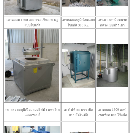
เตาหลอม 1200 องศาเซลเซียล 50 Kg
เตาหลอมอลูมิเนียมแบบ
เตาเผาเซรามิคขนาด
แบบใช้แก๊ส
ใช้แก๊ส 300 Kg.
กลางแบบมีรถเตา
เตาหลอมอลูมิเนียมแบบไฟฟ้า บจก.จีเค
เตาไฟฟ้าเผาเซรามิค
เตาหลอม 1300 องศา
แอสเซมบลี้
แบบอัตโนมัติ
เซลเซียล แบบใช้แก๊ส