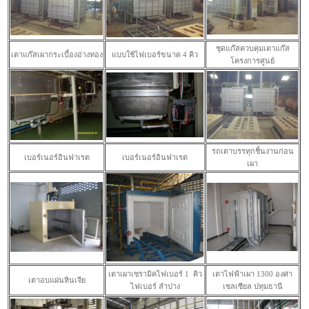
ชุดแก๊สควบคุมเตาแก๊ส
เตาแก๊สเผากระเบื้องอ่างทอง
แบบใช้ไฟเบอร์ขนาด 4 คิว
โครงการศูนย์
รถเตาบรรทุกชิ้นงานก่อน
เบอร์เนอร์อินฟาเรต
เบอร์เนอร์อินฟาเรต
เผา
เตาเผาเซรามิคไฟเบอร์ 1 คิว
เตาไฟฟ้าเผา 1300 องศา
เตาอบแผ่นหินเจีย
ไฟเบอร์ ลำปาง
เซลเซียล ปทุมธานี