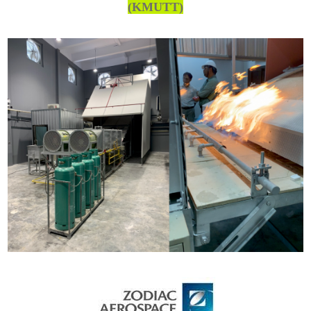
(KMUTT)