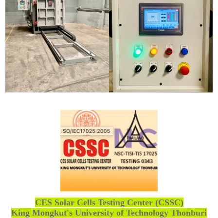
CES Solar Cells Testing Center (CSSC)
King Mongkut's University of Technology Thonburi